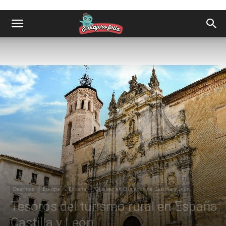
Destinos
Europa
España
Qué ver en Ciudades de Castilla y León
Tesoros del turismo rural en España:
Castilla y León