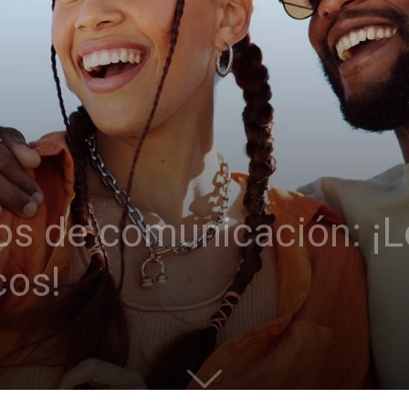
os de comunicación: ¡L
cos!