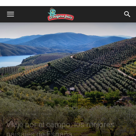
Destinos
Europa
España
Viaje por el campo: los mejores
paisajes de España