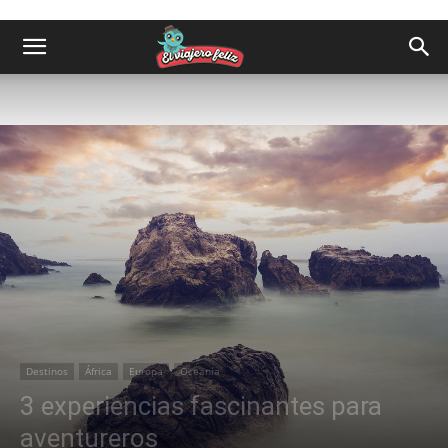
Destinos
África
Europa
Oceanía
3 experiencias fascinantes para
aventureros