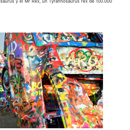
tosaurus y el Mr Rex, un Tyrannosaurus rex de 100.000