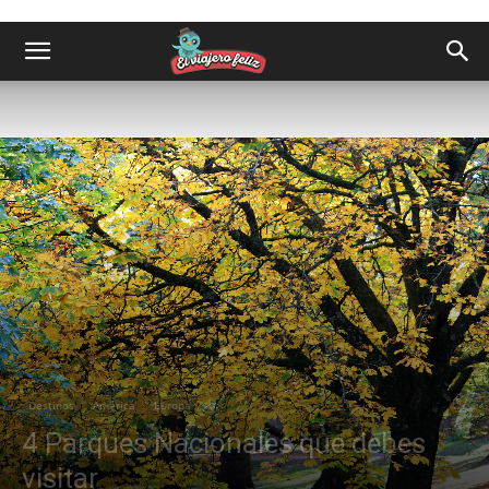
Destinos
América
Europa
4 Parques Nacionales que debes
visitar