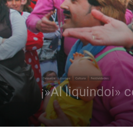
Destinos
Europa
Cultura
Festividades
¡»Al liquindoi» 