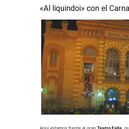
«Al liquindoi» con el Carn
Aquí estamos frente al gran
Teatro Falla,
qu