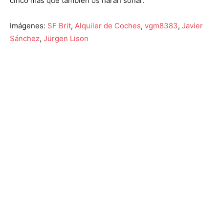
cinco más que también os harán soñar.
Imágenes:
SF Brit
,
Alquiler de Coches
,
vgm8383
,
Javier
Sánchez
,
Jürgen Lison