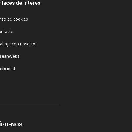
nlaces de interés
iso de cookies
ontacto
rabaja con nosotros
oseanWebs
blicidad
ÍGUENOS