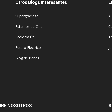
Otros Blogs Interesantes
E
Supergracioso
Av
Estamos de Cine
C
Ecología Útil
T
Futuro Eléctrico
J
Blog de Bebés
Pu
BRE NOSOTROS
S