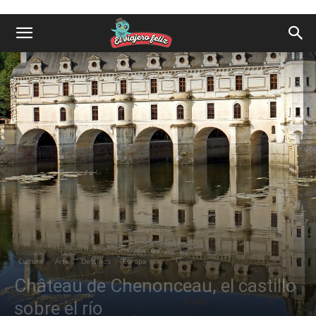
Cultura
Arte
Destinos
Europa
Château de Chenonceau, el castillo
sobre el río