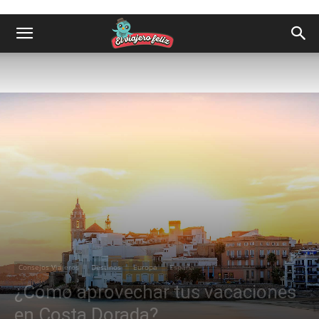
Consejos Viajeros
Destinos
Europa
España
¿Cómo aprovechar tus vacaciones
en Costa Dorada?