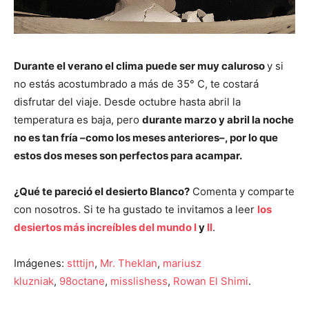
Durante el verano el clima puede ser muy caluroso
y si
no estás acostumbrado a más de 35° C, te costará
disfrutar del viaje. Desde octubre hasta abril la
temperatura es baja, pero
durante marzo y abril la noche
no es tan fría –como los meses anteriores–, por lo que
estos dos meses son perfectos para acampar.
¿Qué te pareció el desierto Blanco?
Comenta y comparte
con nosotros. Si te ha gustado te invitamos a leer
los
desiertos más increíbles del mundo I
y
II
.
Imágenes:
stttijn
,
Mr. Theklan
,
mariusz
kluzniak
,
98octane
,
misslishess
,
Rowan El Shimi
.