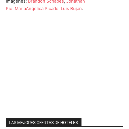
Imágenes:
Brandon Schabes
,
Jonathan
Pio
,
MariaAngelica Picado
,
Luis Bujan
.
LAS MEJORES OFERTAS DE HOTELES