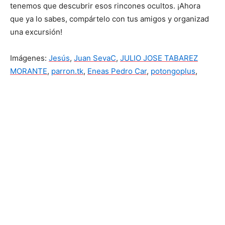
tenemos que descubrir esos rincones ocultos. ¡Ahora
que ya lo sabes, compártelo con tus amigos y organizad
una excursión!
Imágenes:
Jesús
,
Juan SevaC
,
JULIO JOSE TABAREZ
MORANTE
,
parron.tk
,
Eneas Pedro Car
,
potongoplus
,