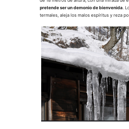
de 18 metros de altura, con una mirada de e
pretende ser un demonio de bienvenida
. L
termales, aleja los malos espíritus y reza 