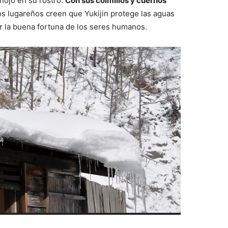
nojo en su rostro.
Con sus colmillos y cuernos
os lugareños creen que Yukijin protege las aguas
por la buena fortuna de los seres humanos.