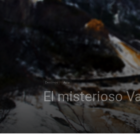
Destinos
Asia
El misterioso Va