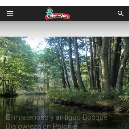
Destinos
Europa
El misterioso y antiguo Bosque
Bialowieza en Polonia