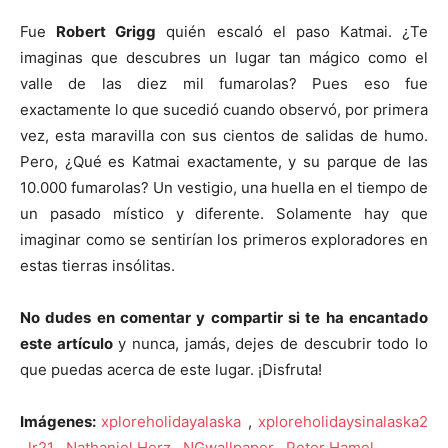
Fue
Robert Grigg
quién escaló el paso Katmai. ¿Te
imaginas que descubres un lugar tan mágico como el
valle de las diez mil fumarolas? Pues eso fue
exactamente lo que sucedió cuando observó, por primera
vez, esta maravilla con sus cientos de salidas de humo.
Pero, ¿Qué es Katmai exactamente, y su parque de las
10.000 fumarolas? Un vestigio, una huella en el tiempo de
un pasado místico y diferente. Solamente hay que
imaginar como se sentirían los primeros exploradores en
estas tierras insólitas.
No dudes en comentar y compartir si te ha encantado
este artículo
y nunca, jamás, dejes de descubrir todo lo
que puedas acerca de este lugar. ¡Disfruta!
Imágenes:
xploreholidayalaska
,
xploreholidaysinalaska2
,
lr21 ,
Nathaniel Herz
,
NGwallpaper
,
Peter Hamel
.