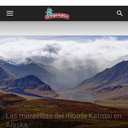
Destinos
América
Sin categoría
Las maravillas del monte Katmai en
Alaska