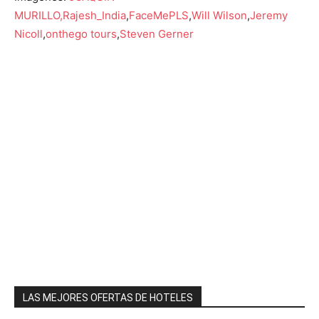
MURILLO,
Rajesh_India
,
FaceMePLS
,
Will Wilson
,
Jeremy
Nicoll
,
onthego tours
,
Steven Gerner
LAS MEJORES OFERTAS DE HOTELES