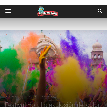
Destinos
Asia
Cultura
Festividades
Festival Holi: La explosión del color