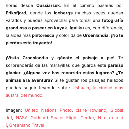
horas desde
Qassiarsuk
. En el camino pasarás por
Eriksfjord
, donde los
icebergs
muchas veces quedan
varados y puedes aprovechar para tomar una
fotografía
grandiosa o pasear en kayak
.
Igaliku
es, con diferencia,
la aldea más
pintoresca
y colorida de
Groenlandia
.
¡No te
pierdas este trayecto!
¡Visita Groenlandia y gánate el paisaje a pie!
Te
sorprenderás de las maravillas que guarda este
paraíso
glaciar.
¿Alguna vez has recorrido estos lugares? ¿Te
animas a la aventura?
Si te gustan los paisajes helados
puedes seguir leyendo sobre
Ushuaia, la ciudad más
austral del mundo.
Imagen:
United Nations Photo
,
claire rowland
,
Global
Jet
,
NASA Goddard Space Flight Center
,
N o m a d
i
,
Greenland Travel
.