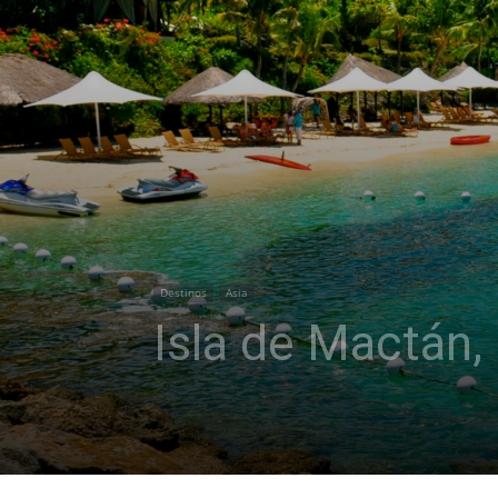
Destinos
Asia
Isla de Mactán, 