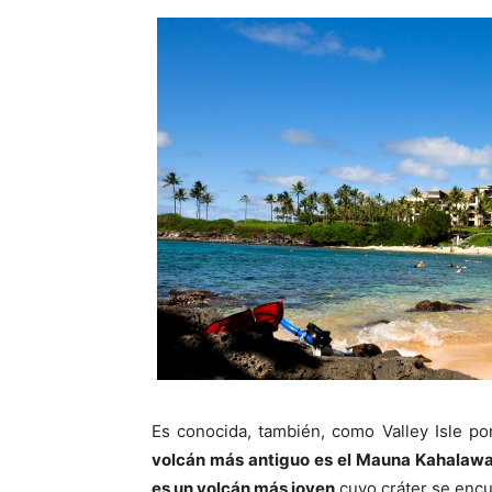
Es conocida, también, como Valley Isle po
volcán más antiguo es el Mauna Kahalawa
es un volcán más joven
cuyo cráter se encu