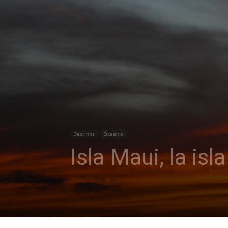
Destinos
Oceanía
Isla Maui, la is