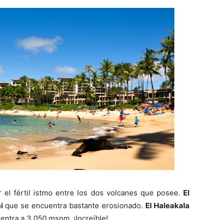
r el fértil istmo entre los dos volcanes que posee.
El
i
que se encuentra bastante erosionado.
El Haleakala
entra a 3.050 msnm. ¡Increíble!