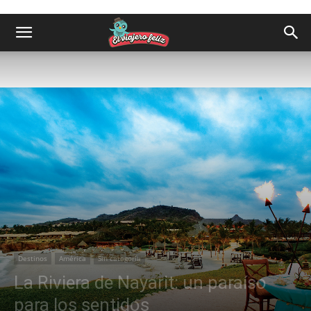
Destinos
América
Sin categoría
La Riviera de Nayarit: un paraíso
para los sentidos