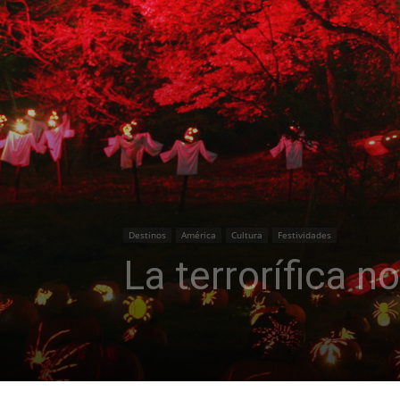
Destinos
América
Cultura
Festividades
La terrorífica 