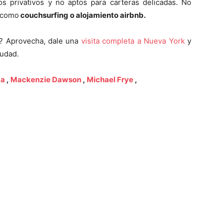
os privativos y no aptos para carteras delicadas. No
s como
couchsurfing o alojamiento airbnb.
n? Aprovecha, dale una
visita completa a Nueva York
y
iudad.
da
,
Mackenzie Dawson
,
Michael Frye
,