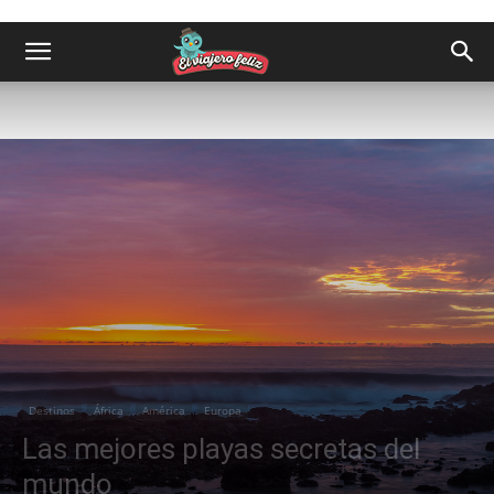
Destinos
África
América
Europa
Las mejores playas secretas del
mundo