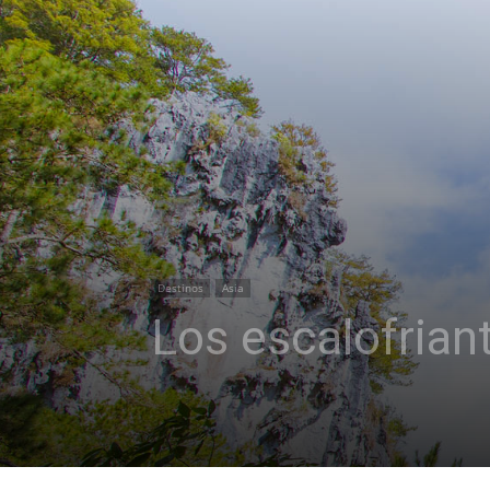
Destinos
Asia
Los escalofria