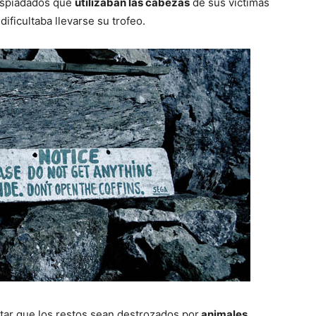
espiadados que
utilizaban las cabezas
de sus víctimas
dificultaba llevarse su trofeo.
itar que los restos sean destrozados por
animales