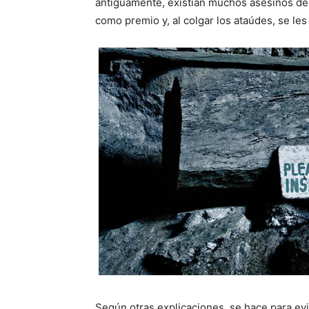
antiguamente, existían muchos asesinos d
como premio y, al colgar los ataúdes, se les 
Según otras explicaciones, se hace para ev