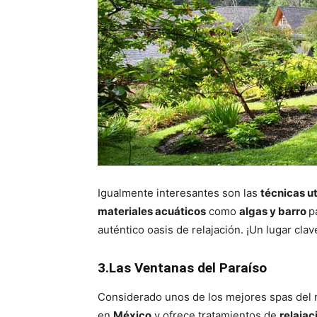
Igualmente interesantes son las
técnicas u
materiales acuáticos
como
algas y barro
p
auténtico oasis de relajación. ¡Un lugar cla
3.Las Ventanas del Paraíso
Considerado unos de los mejores spas del 
en
México
y ofrece tratamientos de
relajac