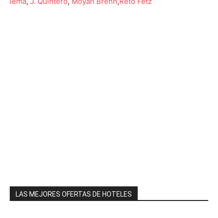
lema
,
J. Quintero
,
Moyan Brenn
,
Reto Fetz
LAS MEJORES OFERTAS DE HOTELES