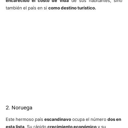
encarecido el costo de vida
de sus habitantes, sino
también el país en si
como destino turístico.
2. Noruega
Este hermoso país
escandinavo
ocupa el número
dos en
esta lista
. Su rápido
crecimiento económico
y su