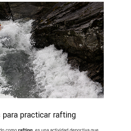
para practicar rafting
cido como
rafting
, es una actividad deportiva que