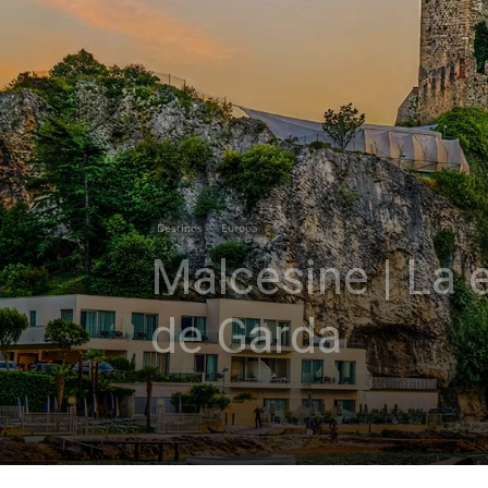
Destinos
Europa
Malcesine | La 
de Garda