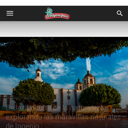
Destinos
Europa
Belleza oculta de la naturaleza:
explorando las maravillas naturales
de Ingenio