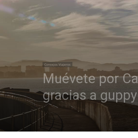
Consejos Viajeros
Muévete por Can
gracias a guppy