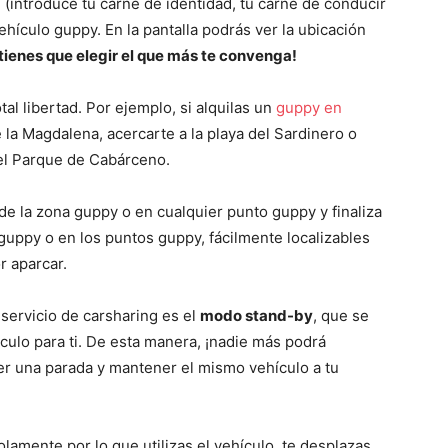
 (introduce tu carné de identidad, tu carné de conducir
vehículo guppy. En la pantalla podrás ver la ubicación
 tienes que elegir el que más te convenga!
al libertad. Por ejemplo, si alquilas un
guppy en
 la Magdalena, acercarte a la playa del Sardinero o
n el Parque de Cabárceno.
de la zona guppy o en cualquier punto guppy y finaliza
 guppy o en los puntos guppy, fácilmente localizables
r aparcar.
servicio de carsharing es el
modo stand-by
, que se
culo para ti. De esta manera, ¡nadie más podrá
er una parada y mantener el mismo vehículo a tu
amente por lo que utilizas el vehículo, te desplazas