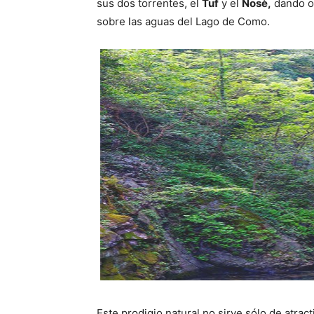
sus dos torrentes, el
Tuf
y el
Nosè,
dando or
sobre las aguas del Lago de Como.
Este prodigio natural no sirve sólo de atrac