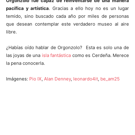
Orgonzolo fue capaz de reinventarse de una manera
pacífica y artística
. Gracias a ello hoy no es un lugar
temido, sino buscado cada año por miles de personas
que desean contemplar este verdadero museo al aire
libre.
¿Habías oído hablar de Orgonzolo? Esta es solo una de
las joyas de una
isla fantástica
como es Cerdeña. Merece
la pena conocerla.
Imágenes:
Pio IX
,
Alan Denney
,
leonardo4it
,
be_am25