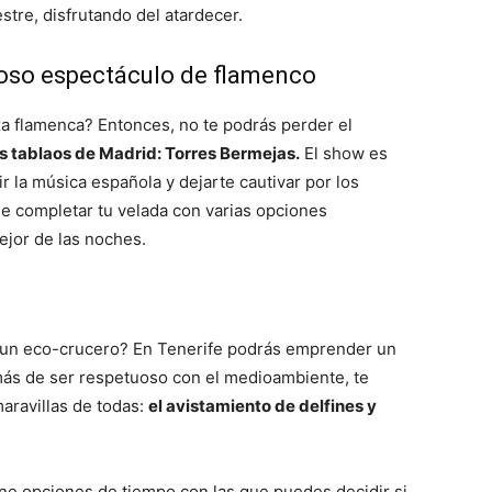
tre, disfrutando del atardecer.
dioso espectáculo de flamenco
za flamenca? Entonces, no te podrás perder el
es tablaos de Madrid: Torres Bermejas.
El show es
la música española y dejarte cautivar por los
 de completar tu velada con varias opciones
ejor de las noches.
a un eco-crucero? En Tenerife podrás emprender un
más de ser respetuoso con el medioambiente, te
maravillas de todas:
el avistamiento de delfines y
ene opciones de tiempo con las que puedes decidir si,