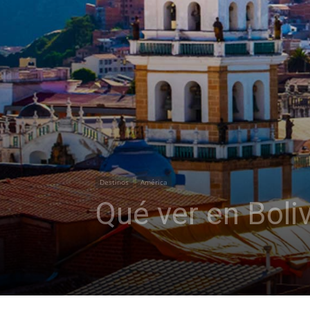
Destinos
América
Qué ver en Boliv