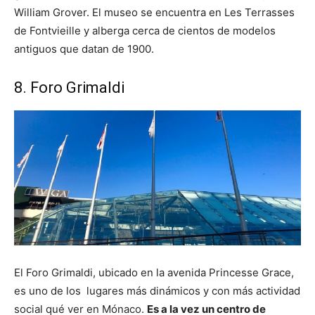
William Grover. El museo se encuentra en Les Terrasses
de Fontvieille y alberga cerca de cientos de modelos
antiguos que datan de 1900.
8. Foro Grimaldi
El Foro Grimaldi, ubicado en la avenida Princesse Grace,
es uno de los lugares más dinámicos y con más actividad
social qué ver en Mónaco.
Es a la vez un centro de