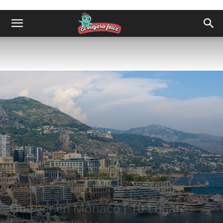
Destinos
Europa
Qué ver en Mónaco | 10 Lugares