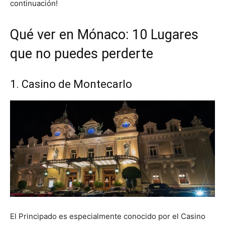
continuación!
Qué ver en Mónaco: 10 Lugares
que no puedes perderte
1. Casino de Montecarlo
El Principado es especialmente conocido por el Casino