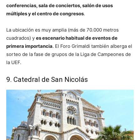
conferencias, sala de conciertos, salón de usos
múltiples y el centro de congresos
.
La ubicación es muy amplia (más de 70.000 metros
cuadrados) y
es escenario habitual de eventos de
primera importancia
. El Foro Grimaldi también alberga el
sorteo de la fase de grupos de la Liga de Campeones de
la UEF.
9. Catedral de San Nicolás