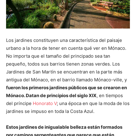
Los jardines constituyen una característica del paisaje
urbano a la hora de tener en cuenta qué ver en Mónaco.
No importa que el tamaño del principado sea tan
pequeño, todos sus barrios tienen zonas verdes. Los
Jardines de San Martín se encuentran en la parte más
antigua del Mónaco, en el barrio llamado Mónaco-ville, y
fueron los primeros jardines públicos que se crearon en
Mónaco. Datan de principios del siglo XIX
, en tiempos
del príncipe
Honorato V
; una época en que la moda de los
jardines se impuso en toda la Costa Azul.
Estos jardines de inigualable belleza están formados
por caminos serpenteantes que parece que están