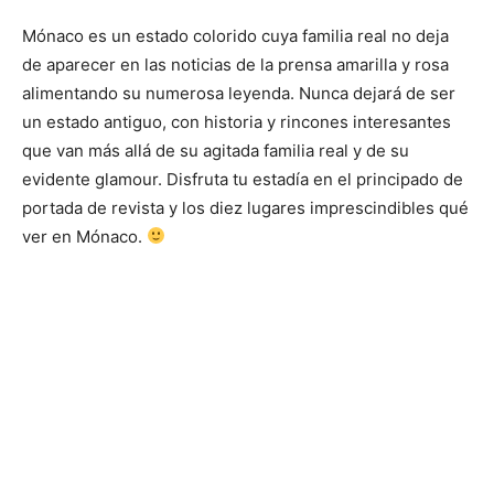
Mónaco es un estado colorido cuya familia real no deja
de aparecer en las noticias de la prensa amarilla y rosa
alimentando su numerosa leyenda. Nunca dejará de ser
un estado antiguo, con historia y rincones interesantes
que van más allá de su agitada familia real y de su
evidente glamour. Disfruta tu estadía en el principado de
portada de revista y los diez lugares imprescindibles qué
ver en Mónaco.