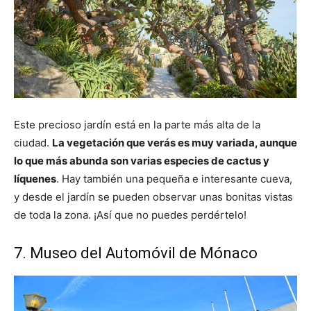
Este precioso jardín está en la parte más alta de la
ciudad.
La vegetación que verás es muy variada, aunque
lo que más abunda son varias especies de cactus y
líquenes
. Hay también una pequeña e interesante cueva,
y desde el jardín se pueden observar unas bonitas vistas
de toda la zona. ¡Así que no puedes perdértelo!
7. Museo del Automóvil de Mónaco