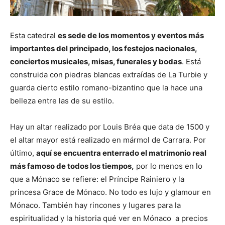
Esta catedral
es sede de los momentos y eventos más
importantes del principado, los festejos nacionales,
conciertos musicales, misas, funerales y bodas
. Está
construida con piedras blancas extraídas de La Turbie y
guarda cierto estilo romano-bizantino que la hace una
belleza entre las de su estilo.
Hay un altar realizado por Louis Bréa que data de 1500 y
el altar mayor está realizado en mármol de Carrara. Por
último,
aquí se encuentra enterrado el matrimonio real
más famoso de todos los tiempos,
por lo menos en lo
que a Mónaco se refiere: el Príncipe Rainiero y la
princesa Grace de Mónaco. No todo es lujo y glamour en
Mónaco. También hay rincones y lugares para la
espiritualidad y la historia qué ver en Mónaco a precios