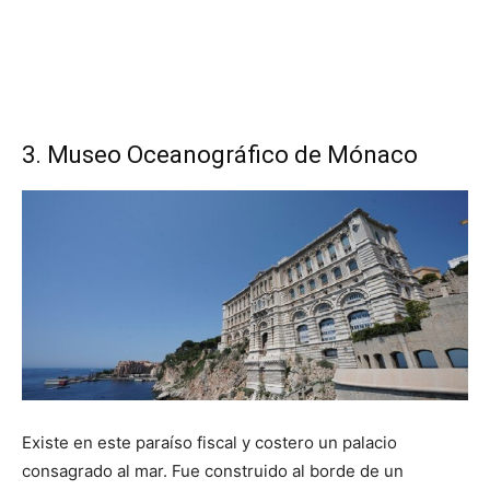
3. Museo Oceanográfico de Mónaco
Existe en este paraíso fiscal y costero un palacio
consagrado al mar. Fue construido al borde de un