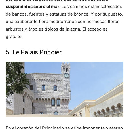
suspendidos sobre el mar
. Los caminos están salpicados
de bancos, fuentes y estatuas de bronce. Y por supuesto,
una exuberante flora mediterránea con hermosas flores,
arbustos y árboles típicos de la zona. El acceso es
gratuito.
5. Le Palais Princier
En el corazón del Principado se erige imponente y eterno