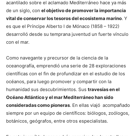
acantilado sobre el aclamado Mediterráneo hace ya más
de un siglo, con
el objetivo de promover la importancia
vital de conservar los tesoros del ecosistema marino
. Y
es que el Príncipe Alberto I de Mónaco (1858 – 1922)
desarrolló desde su temprana juventud un fuerte vínculo
con el mar.
Como navegante y precursor de la ciencia de la
oceanografía, emprendió una serie de 28 exploraciones
científicas con el fin de profundizar en el estudio de los
océanos, para luego promover y compartir con la
humanidad sus descubrimientos. Sus
travesías en el
Océano Atlántico y el mar Mediterráneo han sido
consideradas como pioneras
. En ellas viajó acompañado
siempre por un equipo de científicos: biólogos, zoólogos,
botánicos, geógrafos, entre otros especialistas.