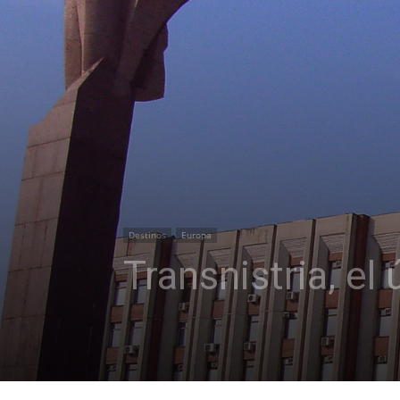
Destinos
Europa
Transnistria, e