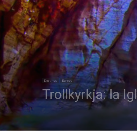
Destinos
Europa
Trollkyrkja: la I