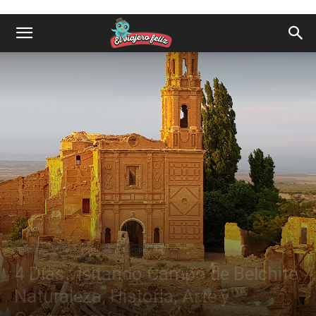
Cultura
Arte
Destinos
Europa
4 Días visitando Campo de Belchite:
Naturaleza, Historia, Arte y