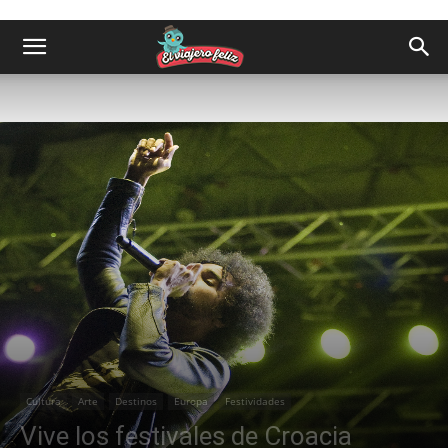
Cultura
Arte
Destinos
Europa
Festividades
Vive los festivales de Croacia