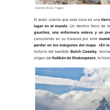
Camino de los 7 lagos
El autor cuenta que esta zona es una
tier
lugar en el mundo
. Un destino lleno de t
gauchos, una enfermera eslava y un jov
conociendo en su travesía por este
mundo
perder en los márgenes del mapa
.
«En l
historia del bandido
Butch Cassidy
, teorí
origen del
Kalibán de Shakespeare
, la his