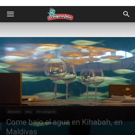
Destinos
Asia
Sin categoría
Come bajo el agua en Kihabah, en
Maldivas