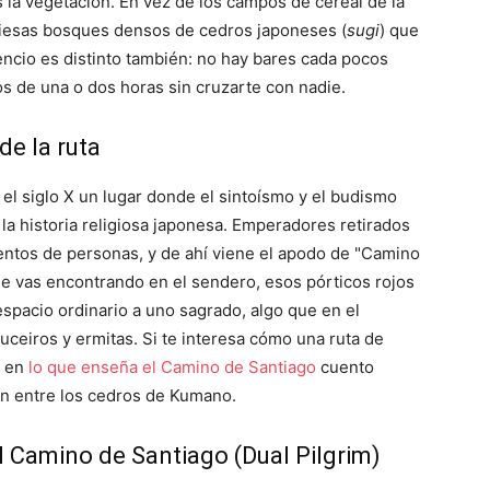
 la vegetación. En vez de los campos de cereal de la
aviesas bosques densos de cedros japoneses (
sugi
) que
lencio es distinto también: no hay bares cada pocos
s de una o dos horas sin cruzarte con nadie.
 de la ruta
l siglo X un lugar donde el sintoísmo y el budismo
n la historia religiosa japonesa. Emperadores retirados
entos de personas, y de ahí viene el apodo de "Camino
que vas encontrando en el sendero, esos pórticos rojos
spacio ordinario a uno sagrado, algo que en el
ceiros y ermitas. Si te interesa cómo una ruta de
, en
lo que enseña el Camino de Santiago
cuento
on entre los cedros de Kumano.
l Camino de Santiago (Dual Pilgrim)