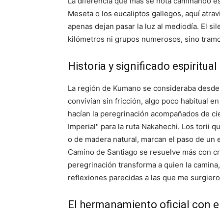
La diferencia que más se nota caminando es
Meseta o los eucaliptos gallegos, aquí atr
apenas dejan pasar la luz al mediodía. El si
kilómetros ni grupos numerosos, sino tramo
Historia y significado espiritual
La región de Kumano se consideraba desde e
convivían sin fricción, algo poco habitual e
hacían la peregrinación acompañados de ci
Imperial" para la ruta Nakahechi. Los torii 
o de madera natural, marcan el paso de un e
Camino de Santiago se resuelve más con cru
peregrinación transforma a quien la camina
reflexiones parecidas a las que me surgier
El hermanamiento oficial con e