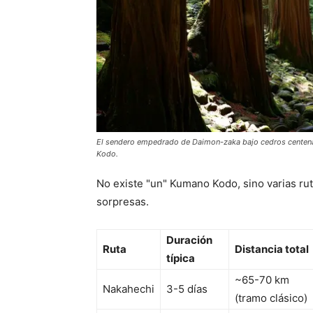
El sendero empedrado de Daimon-zaka bajo cedros centenari
Kodo.
No existe "un" Kumano Kodo, sino varias ruta
sorpresas.
Duración
Ruta
Distancia total
típica
~65-70 km
Nakahechi
3-5 días
(tramo clásico)