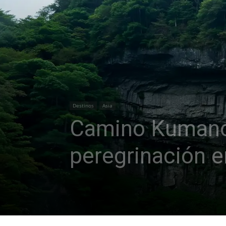
Destinos
Asia
Camino Kumano K
peregrinación 