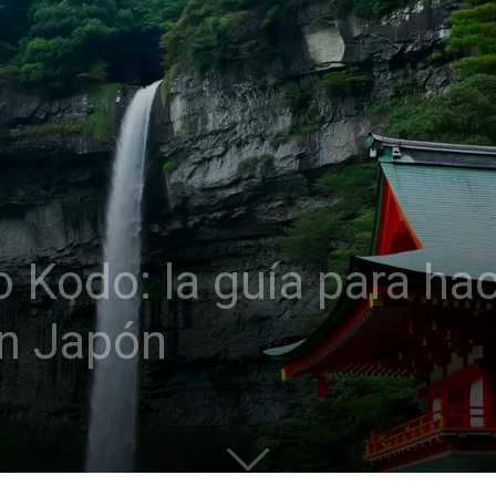
odo: la guía para hac
en Japón