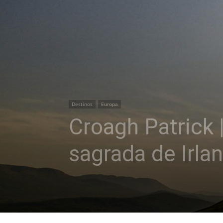
Destinos
Europa
Croagh Patrick |
sagrada de Irla