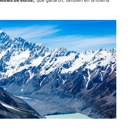
llones de euros
), que ganaron, también en la lotería