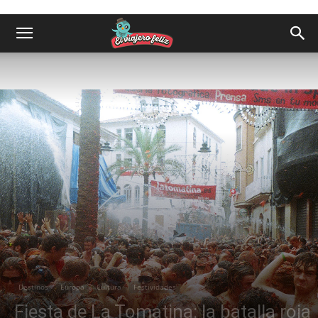
Destinos
Europa
Cultura
Festividades
Fiesta de La Tomatina: la batalla roja