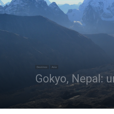
Destinos
Asia
Gokyo, Nepal: u