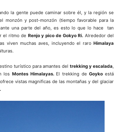
uando la gente puede caminar sobre él, y la región se
del monzón y post-monzón (tiempo favorable para la
ante una parte del año, es esto lo que lo hace tan
r el ritmo de
Renjo y pico de Gokyo Ri.
Alrededor del
mas viven muchas aves, incluyendo el raro
Himalaya
lturas.
stino turístico para amantes del
trekking y escalada
,
n los
Montes Himalayas.
El trekking de
Goyko
está
frece vistas magnificas de las montañas y del glaciar
.