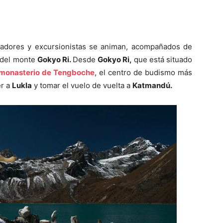
ladores y excursionistas se animan, acompañados de
e del monte
Gokyo Ri.
Desde
Gokyo Ri,
que está situado
monasterio de Tengboche
, el centro de budismo más
er a
Lukla
y tomar el vuelo de vuelta a
Katmandú.