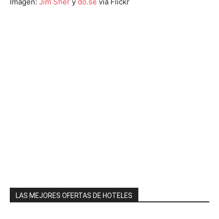
Imagen:
Jim Sher
y
do.se
vía Flickr
LAS MEJORES OFERTAS DE HOTELES