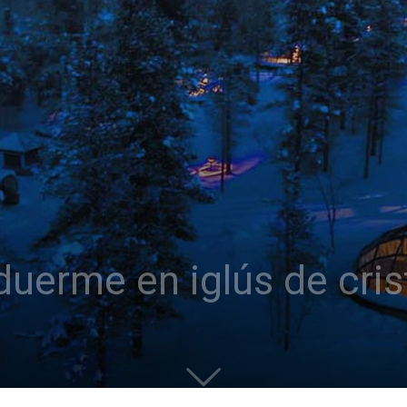
duerme en iglús de cris