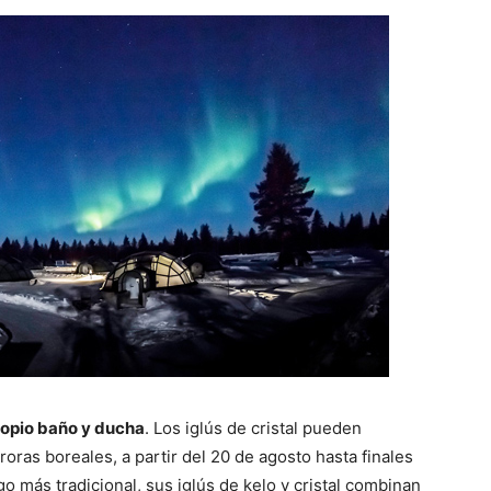
ropio baño y ducha
. Los iglús de cristal pueden
oras boreales, a partir del 20 de agosto hasta finales
go más tradicional, sus iglús de kelo y cristal combinan