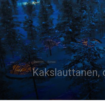
Destinos
Europa
Kakslauttanen, 